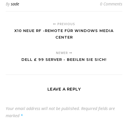
By
sade
0 Comments
PREVIOUS
X10 NEUE RF -REMOTE FÜR WINDOWS MEDIA
CENTER
NEWER
DELL £ 99 SERVER - BEEILEN SIE SICH!
LEAVE A REPLY
Your email address will not be published.
Required fields are
marked
*