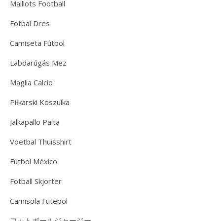
Maillots Football
Fotbal Dres
Camiseta Fútbol
Labdarúgás Mez
Maglia Calcio
Piłkarski Koszulka
Jalkapallo Paita
Voetbal Thuisshirt
Fútbol México
Fotball Skjorter
Camisola Futebol
フットボールジャージー