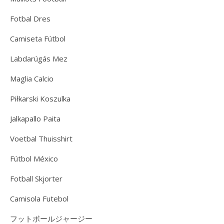
Fotbal Dres
Camiseta Fútbol
Labdarúgás Mez
Maglia Calcio
Piłkarski Koszulka
Jalkapallo Paita
Voetbal Thuisshirt
Fútbol México
Fotball Skjorter
Camisola Futebol
フットボールジャージー