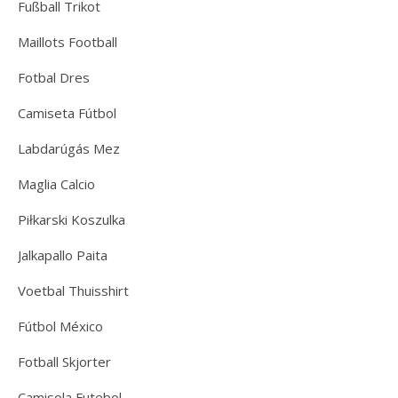
Fußball Trikot
Maillots Football
Fotbal Dres
Camiseta Fútbol
Labdarúgás Mez
Maglia Calcio
Piłkarski Koszulka
Jalkapallo Paita
Voetbal Thuisshirt
Fútbol México
Fotball Skjorter
Camisola Futebol