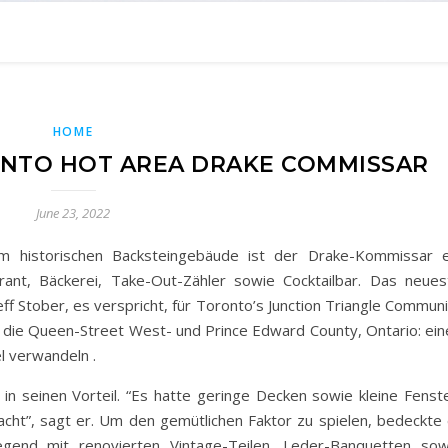
HOME
NTO HOT AREA DRAKE COMMISSAR
June 23, 2022
m historischen Backsteingebäude ist der Drake-Kommissar e
nt, Bäckerei, Take-Out-Zähler sowie Cocktailbar. Das neues
ff Stober, es verspricht, für Toronto’s Junction Triangle Commun
r die Queen-Street West- und Prince Edward County, Ontario: ein
l verwandeln .
 seinen Vorteil. “Es hatte geringe Decken sowie kleine Fenste
acht”, sagt er. Um den gemütlichen Faktor zu spielen, bedeckte 
egend mit renovierten Vintage-Teilen, Leder-Banquetten sow