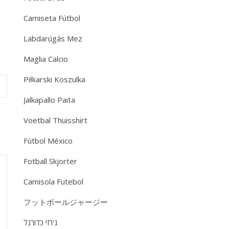
Camiseta Fútbol
Labdarúgás Mez
Maglia Calcio
Piłkarski Koszulka
Jalkapallo Paita
Voetbal Thuisshirt
Fútbol México
Fotball Skjorter
Camisola Futebol
フットボールジャージー
ג'רזי כדורגל