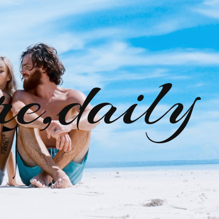
re,daily