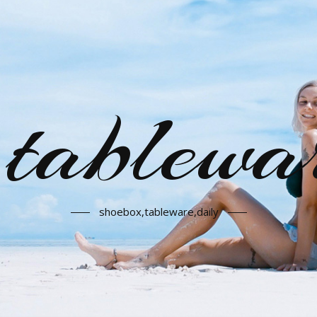
,tablewa
shoebox,tableware,daily