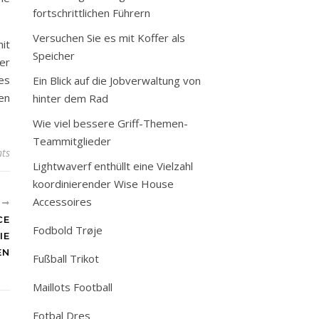
fortschrittlichen Führern
Versuchen Sie es mit Koffer als
it
Speicher
er
es
Ein Blick auf die Jobverwaltung von
en
hinter dem Rad
Wie viel bessere Griff-Themen-
Teammitglieder
ts
Lightwaverf enthüllt eine Vielzahl
koordinierender Wise House
Accessoires
R
CE
Fodbold Trøje
IE
EN
Fußball Trikot
Maillots Football
Fotbal Dres