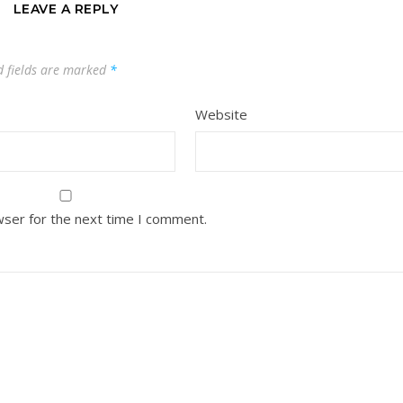
LEAVE A REPLY
d fields are marked
*
Website
wser for the next time I comment.