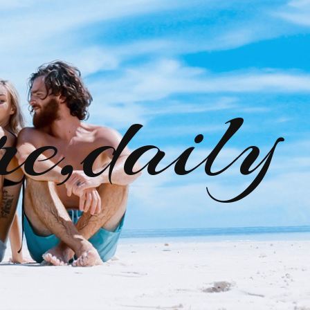
re,daily