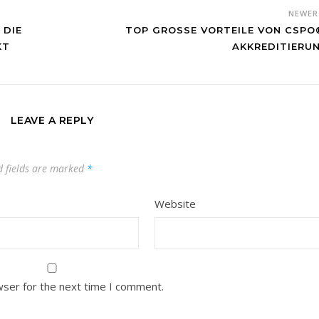
NEWE
 DIE
TOP GROSSE VORTEILE VON CSPO®
KT
KKREDITIERUN
LEAVE A REPLY
d fields are marked
*
Website
wser for the next time I comment.