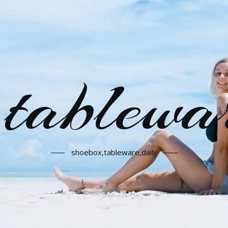
,tablewa
shoebox,tableware,daily