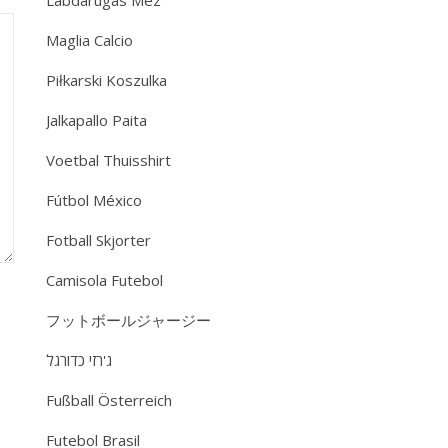
Labdarúgás Mez
Maglia Calcio
Piłkarski Koszulka
Jalkapallo Paita
Voetbal Thuisshirt
Fútbol México
Fotball Skjorter
Camisola Futebol
フットボールジャージー
ג'רזי כדורגל
Fußball Österreich
Futebol Brasil