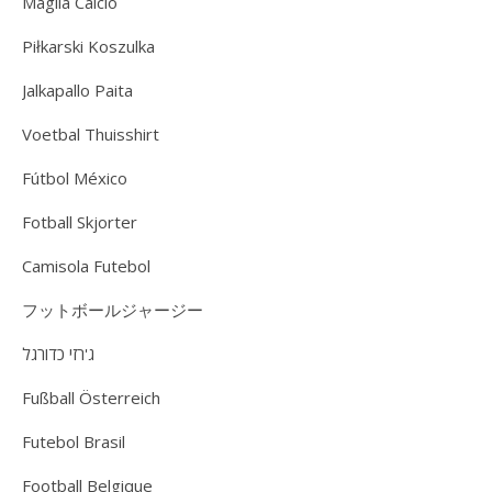
Maglia Calcio
Piłkarski Koszulka
Jalkapallo Paita
Voetbal Thuisshirt
Fútbol México
Fotball Skjorter
Camisola Futebol
フットボールジャージー
ג'רזי כדורגל
Fußball Österreich
Futebol Brasil
Football Belgique